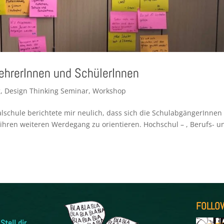
ehrerInnen und SchülerInnen
g
,
Design Thinking Seminar
,
Workshop
ealschule berichtete mir neulich, dass sich die SchulabgängerInnen 
r ihren weiteren Werdegang zu orientieren. Hochschul – , Berufs- u
FOLLO
Stell dir