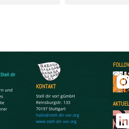
FOLLO
Stell dir
KONTAKT
ern und
Stell dir vor! gGmbH
es
Reinsburgstr. 133
AKTUEL
die
70197 Stuttgart
hrer
hallo@stell-dir-vor.org
www.stell-dir-vor.org