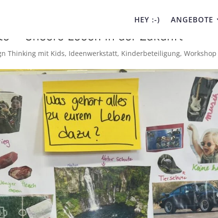
HEY :-)
ANGEBOTE
te – Unsere Leben in der Zukunft
gn Thinking mit Kids
,
Ideenwerkstatt
,
Kinderbeteiligung
,
Workshop